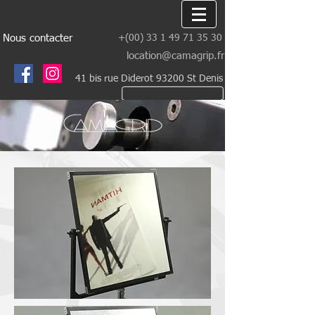
Nous contacter
+(00)
33 1 49 71 35 30
location@camagrip.fr
41 bis rue Diderot 93200 St Denis