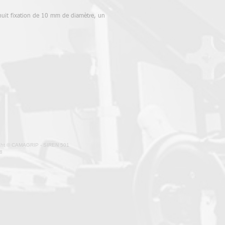
huit fixation de 10 mm de diamètre, un
ght © CAMAGRIP - SIREN 501
8