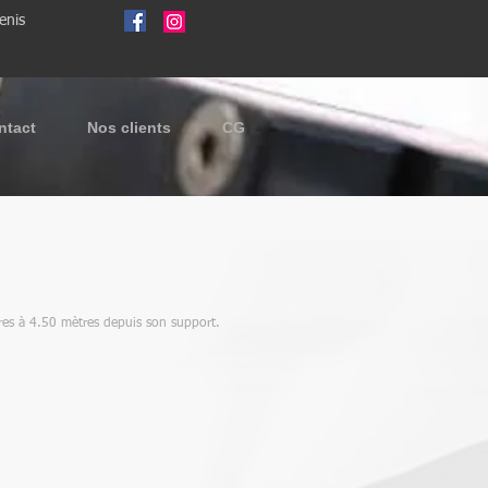
enis
ntact
Nos clients
CG
res à 4.50 mètres depuis son support.
ports x 2