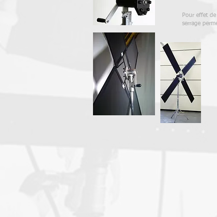
Pour effet d
serrage perme