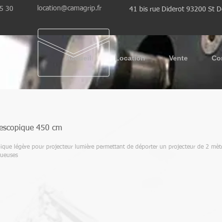
location@camagrip.fr
35 30
41 bis rue Diderot 93200 St D
Accueil
Location
Vente
Co
lescopique 450 cm
ique légère pour projecteur lumière permettant de déporter un projecteur de 2 mèt
gueuses
r
Déport détail
Déports de nuit
Dé