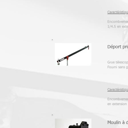
Caractéristiqu
Encombrement 
1/4.5 en ext
Déport pro
Grue télescop
Fourni sans 
Caractéristiqu
Encombrement 
en extension 
Moulin à 