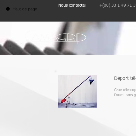
Nous contacter
+(00) 33 1 49 71 
Haut de page
Déport té
Grue télescop
Fourni sans 
Déports extérieu