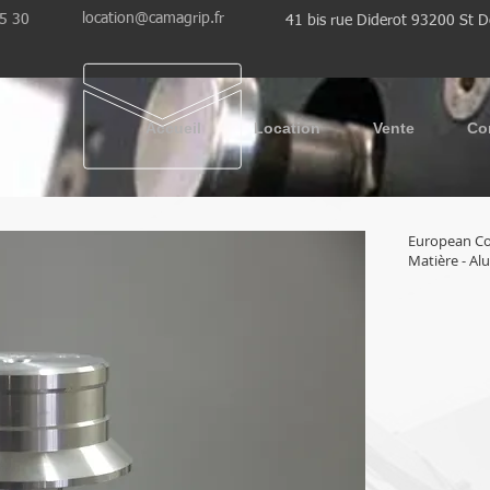
location@camagrip.fr
35 30
41 bis rue Diderot 93200 St D
Accueil
Location
Vente
Co
European Co
Matière - A