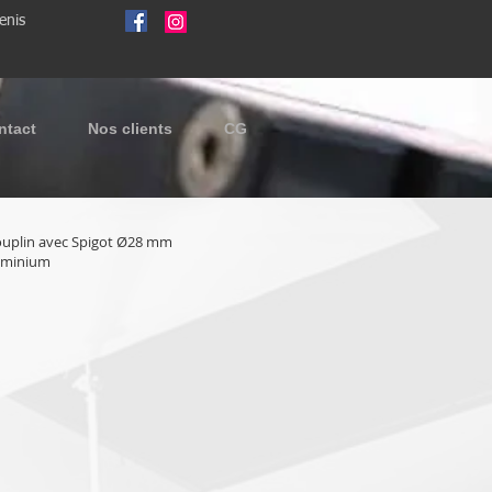
enis
ntact
Nos clients
CG
uplin avec Spigot Ø28 mm
luminium