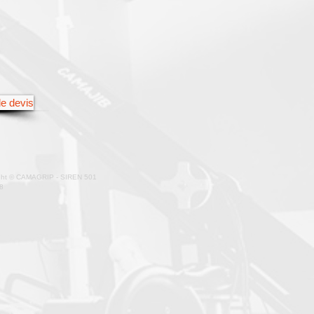
e devis
ght © CAMAGRIP - SIREN 501
8