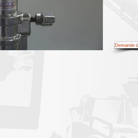
Demande d
Copyri
905 60