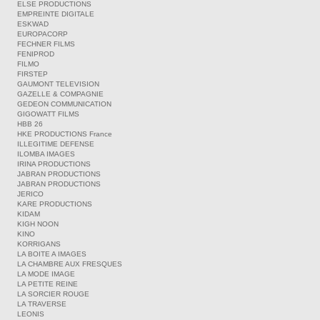
ELSE PRODUCTIONS
EMPREINTE DIGITALE
ESKWAD
EUROPACORP
FECHNER FILMS
FENIPROD
FILMO
FIRSTEP
GAUMONT TELEVISION
GAZELLE & COMPAGNIE
GEDEON COMMUNICATION
GIGOWATT FILMS
HBB 26
HKE PRODUCTIONS France
ILLEGITIME DEFENSE
ILOMBA IMAGES
IRINA PRODUCTIONS
JABRAN PRODUCTIONS
JABRAN PRODUCTIONS
JERICO
KARE PRODUCTIONS
KIDAM
KIGH NOON
KINO
KORRIGANS
LA BOITE A IMAGES
LA CHAMBRE AUX FRESQUES
LA MODE IMAGE
LA PETITE REINE
LA SORCIER ROUGE
LA TRAVERSE
LEONIS