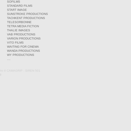
SOFILMS
STANDARD FILMS
START IMAGE
SUNSTROKE PRODUCTIONS
TACHKENT PRODUCTIONS
TELESORBONNE
TETRA MEDIA FICTION
THALIE IMAGES
VAB PRODUCTIONS
VARION PRODUCTIONS
VITO FILMS
WAITING FOR CINEMA
WANDA PRODUCTIONS
WY PRODUCTIONS
....
ght © CAMAGRIP - SIREN 501
8