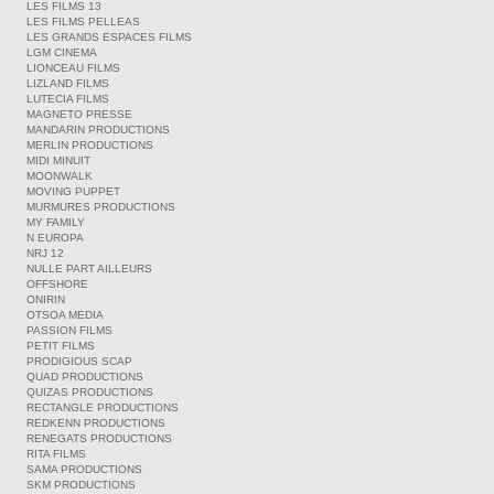
LES FILMS 13
LES FILMS PELLEAS
LES GRANDS ESPACES FILMS
LGM CINEMA
LIONCEAU FILMS
LIZLAND FILMS
LUTECIA FILMS
MAGNETO PRESSE
MANDARIN PRODUCTIONS
MERLIN PRODUCTIONS
MIDI MINUIT
MOONWALK
MOVING PUPPET
MURMURES PRODUCTIONS
MY FAMILY
N EUROPA
NRJ 12
NULLE PART AILLEURS
OFFSHORE
ONIRIN
OTSOA MEDIA
PASSION FILMS
PETIT FILMS
PRODIGIOUS SCAP
QUAD PRODUCTIONS
QUIZAS PRODUCTIONS
RECTANGLE PRODUCTIONS
REDKENN PRODUCTIONS
RENEGATS PRODUCTIONS
RITA FILMS
SAMA PRODUCTIONS
SKM PRODUCTIONS