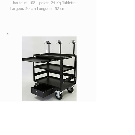
- hauteur: 108 - poids: 24 Kg Tablette
Largeur. 50 cm Longueur. 52 cm
Roulante VidéoCart
Caractéristiques:
Longueur: 106 cm- largeur: 61cm - hauteur:
105 cm - poids: 50 Kg Charge maxi: 400 Kg