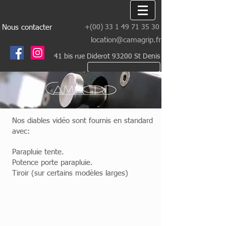
Nous contacter
+(00)
33 1 49 71 35 30
location@camagrip.fr
41 bis rue Diderot 93200 St Denis
Nos diables vidéo sont fournis en standard
avec:
Parapluie tente.
Potence porte parapluie.
Tiroir (sur certains modèles larges)
Diable
Roulante VidéoCart
vidéo
avec
parapluie