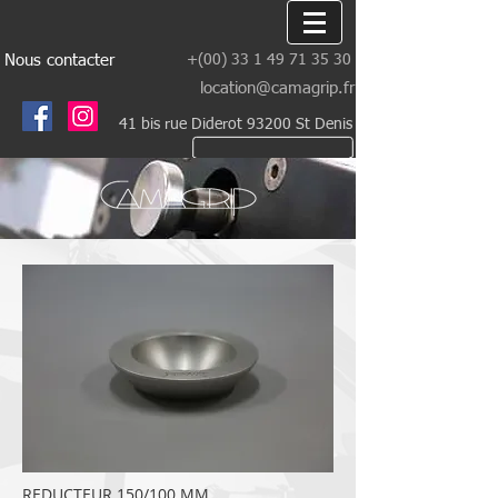
Nous contacter
+(00)
33 1 49 71 35 30
location@camagrip.fr
41 bis rue Diderot 93200 St Denis
REDUCTEUR 150/100 MM