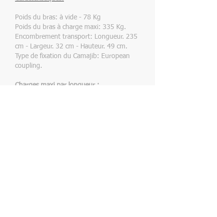
Poids du bras: à vide - 78 Kg
Poids du bras à charge maxi: 335 Kg.
Encombrement transport: Longueur. 235
cm - Largeur. 32 cm - Hauteur. 49 cm.
Type de fixation du Camajib: European
coupling.
Charges maxi par longueur :
Bras rétracté - 1.97 mètre / 60 Kg
Première section - 3.35 mètres / 50 Kg
Seconde section - 4.70 mètres / 32 Kg
Copyright © CAMAGRIP - SIREN
501 905 608