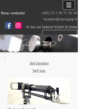
Nous contacter
+(00)
33 1 49 71 35 30
location@camagrip.fr
41 bis rue Diderot 93200 St Denis
Tarif semaine
Tarif jour