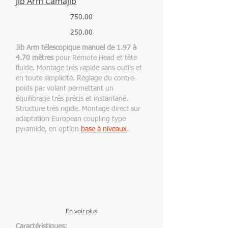
Jib Arm Camajib
750.00
250.00
Jib Arm télescopique manuel de 1.97 à
4.70 mètres
pour Remote Head et tête
fluide. Montage trés rapide sans outils et
en toute simplicité. Réglage du contre-
poids par volant permettant un
équilibrage trés précis et instantané.
Structure trés rigide. Montage direct sur
adaptation European coupling type
pyramide, en option
base à niveaux
.
Camajib mini scorpio
Camajib longueurs/Charges
En voir plus
Caractéristiques: