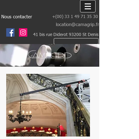
Nous contacter
+(00)
33 1 49 71 35 30
location@camagrip.fr
41 bis rue Diderot 93200 St Denis