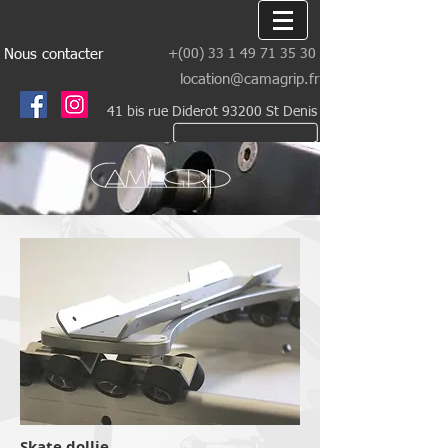
Nous contacter
+(00)
33 1 49 71 35 30
location@camagrip.fr
41 bis rue Diderot 93200 St Denis
Skate dollie